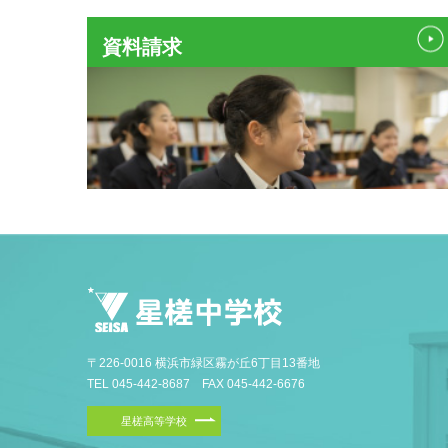
資料請求
〒226-0016 横浜市緑区霧が丘6丁目13番地
TEL 045-442-8687 FAX 045-442-6676
星槎高等学校