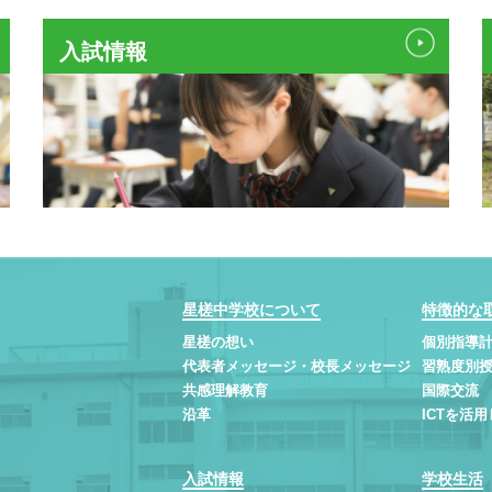
入試情報
星槎中学校について
特徴的な
星槎の想い
個別指導計
代表者メッセージ・校長メッセージ
習熟度別
共感理解教育
国際交流
沿革
ICTを活
入試情報
学校生活