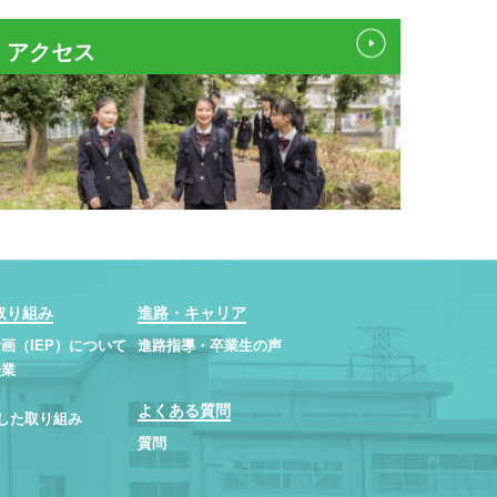
アクセス
取り組み
進路・キャリア
画（IEP）について
進路指導・卒業生の声
授業
よくある質問
用した取り組み
質問