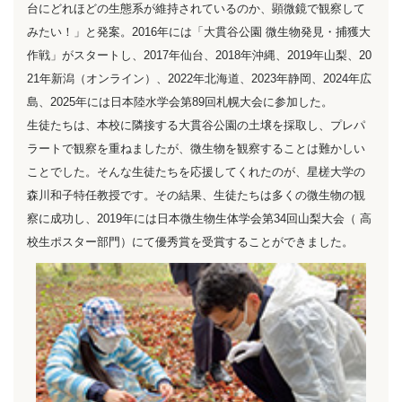
台にどれほどの生態系が維持されているのか、顕微鏡で観察して
みたい！」と発案。2016年には「大貫谷公園 微生物発見・捕獲大
作戦」がスタートし、2017年仙台、2018年沖縄、2019年山梨、20
21年新潟（オンライン）、2022年北海道、2023年静岡、2024年広
島、2025年には日本陸水学会第89回札幌大会に参加した。
生徒たちは、本校に隣接する大貫谷公園の土壌を採取し、プレパ
ラートで観察を重ねましたが、微生物を観察することは難かしい
ことでした。そんな生徒たちを応援してくれたのが、星槎大学の
森川和子特任教授です。その結果、生徒たちは多くの微生物の観
察に成功し、2019年には日本微生物生体学会第34回山梨大会（ 高
校生ポスター部門）にて優秀賞を受賞することができました。